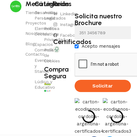
Menú
Categorías
Links
Redes
Tienda
Desarrollos
Aviso
Linkedin
Solicita nuestro
Personalizados
Legal
Brochure
Proyectos
Instagram
Elementos
Política
Whatsapp con
código de área
Nosotros
Decorativos
de
Facebook
Privacidad
Certificados
Blog
Espacios
Acepto mensajes
Comerciales
Política
Contacto
de
Eventos
Cookies
y
Compra
Stands
Segura
Lúdico y
Solicitar
Educativo