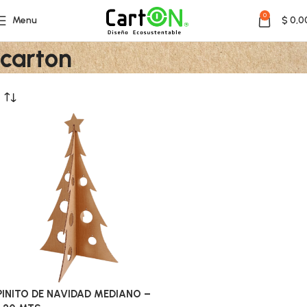
0
deoracion navideña de
Menu
$
0,0
carton
PINITO DE NAVIDAD MEDIANO –