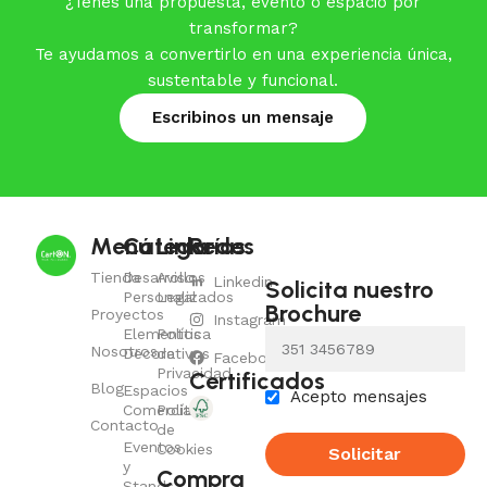
¿Tenés una propuesta, evento o espacio por
transformar?
Te ayudamos a convertirlo en una experiencia única,
sustentable y funcional.
Escribinos un mensaje
Menú
Categorías
Links
Redes
Tienda
Desarrollos
Aviso
Linkedin
Solicita nuestro
Personalizados
Legal
Brochure
Proyectos
Instagram
Elementos
Política
Whatsapp con
código de área
Nosotros
Decorativos
de
Facebook
Privacidad
Certificados
Blog
Espacios
Acepto mensajes
Comerciales
Política
Contacto
de
Eventos
Cookies
Solicitar
y
Compra
Stands