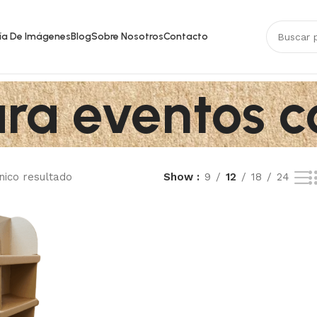
ía De Imágenes
Blog
Sobre Nosotros
Contacto
ra eventos 
nico resultado
Show
9
12
18
24