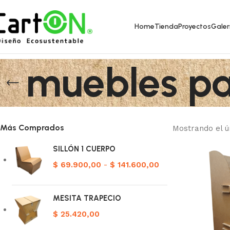
Home
Tienda
Proyectos
Galer
muebles pa
Más Comprados
Mostrando el ú
SILLÓN 1 CUERPO
$
69.900,00
-
$
141.600,00
MESITA TRAPECIO
$
25.420,00