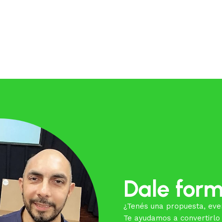
Dale form
¿Tenés una propuesta, eve
Te ayudamos a convertirlo 