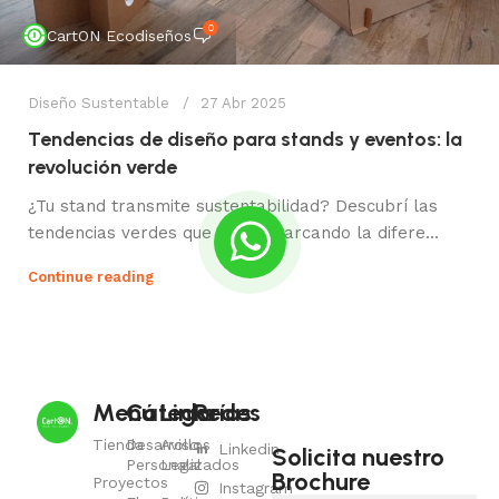
0
CartON Ecodiseños
Diseño Sustentable
27 Abr 2025
Tendencias de diseño para stands y eventos: la
revolución verde
¿Tu stand transmite sustentabilidad? Descubrí las
tendencias verdes que están marcando la difere...
Continue reading
Menú
Categorías
Links
Redes
Tienda
Desarrollos
Aviso
Linkedin
Solicita nuestro
Personalizados
Legal
Brochure
Proyectos
Instagram